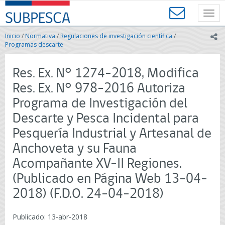
Contenido
SUBPESCA
principal
Toggl
-
navig
Subsecretaría
Inicio
/
Normativa
/
Regulaciones de investigación científica
/
ic
de
Programas descarte
Pesca
y
Res. Ex. N° 1274-2018, Modifica
Acuicultura
-
Res. Ex. N° 978-2016 Autoriza
Gobierno
Programa de Investigación del
de
Chile
Descarte y Pesca Incidental para
Pesquería Industrial y Artesanal de
Anchoveta y su Fauna
Acompañante XV-II Regiones.
(Publicado en Página Web 13-04-
2018) (F.D.O. 24-04-2018)
Publicado: 13-abr-2018