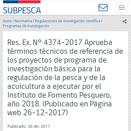
Contenido
SUBPESCA
principal
Toggl
-
navig
Subsecretaría
Inicio
/
Normativa
/
Regulaciones de investigación científica
/
ic
de
Programas de Investigación
Pesca
y
Res. Ex. N° 4374-2017 Aprueba
Acuicultura
-
términos técnicos de referencia de
Gobierno
los proyectos de programa de
de
Chile
investigación básica para la
regulación de la pesca y de la
acuicultura a ejecutar por el
Instituto de Fomento Pesquero,
año 2018. (Publicado en Página
web 26-12-2017)
Publicado: 26-dic-2017