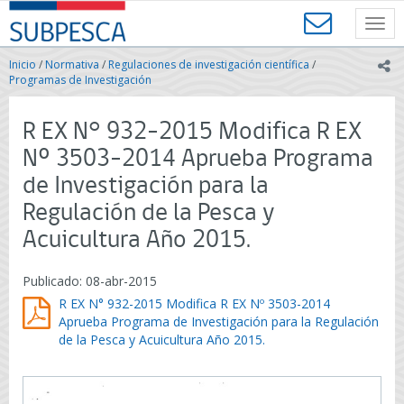
Contenido
SUBPESCA
principal
Toggl
-
navig
Subsecretaría
Inicio
/
Normativa
/
Regulaciones de investigación científica
/
ic
de
Programas de Investigación
Pesca
y
R EX N° 932-2015 Modifica R EX
Acuicultura
-
Nº 3503-2014 Aprueba Programa
Gobierno
de Investigación para la
de
Chile
Regulación de la Pesca y
Acuicultura Año 2015.
Publicado: 08-abr-2015
R EX N° 932-2015 Modifica R EX Nº 3503-2014
Aprueba Programa de Investigación para la Regulación
de la Pesca y Acuicultura Año 2015.