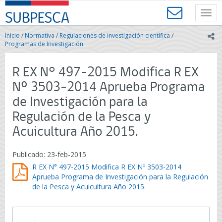
Contenido
SUBPESCA
principal
Toggl
-
navig
Subsecretaría
Inicio
/
Normativa
/
Regulaciones de investigación científica
/
ic
de
Programas de Investigación
Pesca
y
R EX N° 497-2015 Modifica R EX
Acuicultura
-
Nº 3503-2014 Aprueba Programa
Gobierno
de Investigación para la
de
Chile
Regulación de la Pesca y
Acuicultura Año 2015.
Publicado: 23-feb-2015
R EX N° 497-2015 Modifica R EX Nº 3503-2014
Aprueba Programa de Investigación para la Regulación
de la Pesca y Acuicultura Año 2015.