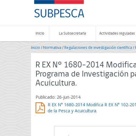
Contenido
SUBPESCA
principal
-
Subsecretaría
de
Pesca
Inicio
La Subsecretaría
Actividades reguladas
y
Acuicultura
Inicio
/
Normativa
/
Regulaciones de investigación científica
/
-
Gobierno
de
R EX N° 1680-2014 Modific
Chile
Programa de Investigación pa
Acuicultura.
Publicado: 26-jun-2014
R EX N° 1680-2014 Modifica R EX N° 102-201
de la Pesca y Acuicultura.