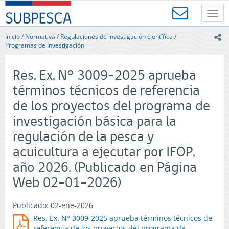
Contenido
SUBPESCA
principal
Toggl
-
navig
Subsecretaría
Inicio
/
Normativa
/
Regulaciones de investigación científica
/
ic
de
Programas de Investigación
Pesca
y
Res. Ex. N° 3009-2025 aprueba
Acuicultura
-
términos técnicos de referencia
Gobierno
de los proyectos del programa de
de
Chile
investigación básica para la
regulación de la pesca y
acuicultura a ejecutar por IFOP,
año 2026. (Publicado en Página
Web 02-01-2026)
Publicado: 02-ene-2026
Res. Ex. N° 3009-2025 aprueba términos técnicos de
referencia de los proyectos del programa de