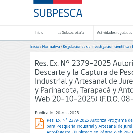
Contenido
SUBPESCA
principal
-
Subsecretaría
de
Pesca
Inicio
La Subsecretaría
Actividades reguladas
y
Acuicultura
Inicio
/
Normativa
/
Regulaciones de investigación científica
/
-
Gobierno
de
Res. Ex. N° 2379-2025 Autor
Chile
Descarte y la Captura de Pes
Industrial y Artesanal de Jur
y Parinacota, Tarapacá y Ant
Web 20-10-2025) (F.D.O. 08
Publicado: 20-oct-2025
Res. Ex. N° 2379-2025 Autoriza Programa de 
para Pesquería Industrial y Artesanal de Jure
Antofagasta. (Publicado en Página Web 20-1