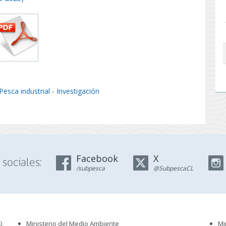
Pesca industrial
-
Investigación
Facebook
X
sociales:
/subpesca
@SubpescaCL
)
Ministerio del Medio Ambiente
Mi