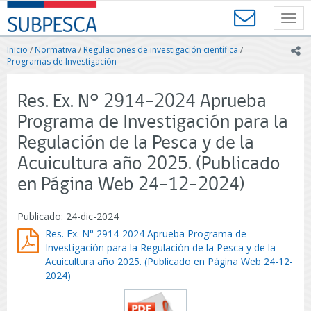
Contenido
SUBPESCA
principal
Toggl
-
navig
Subsecretaría
Inicio
/
Normativa
/
Regulaciones de investigación científica
/
ic
de
Programas de Investigación
Pesca
y
Res. Ex. N° 2914-2024 Aprueba
Acuicultura
-
Programa de Investigación para la
Gobierno
Regulación de la Pesca y de la
de
Chile
Acuicultura año 2025. (Publicado
en Página Web 24-12-2024)
Publicado: 24-dic-2024
Res. Ex. N° 2914-2024 Aprueba Programa de
Investigación para la Regulación de la Pesca y de la
Acuicultura año 2025. (Publicado en Página Web 24-12-
2024)