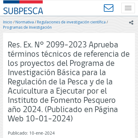
Contenido
SUBPESCA
principal
Toggl
-
navig
Subsecretaría
Inicio
/
Normativa
/
Regulaciones de investigación científica
/
ic
de
Programas de Investigación
Pesca
y
Res. Ex. N° 2099-2023 Aprueba
Acuicultura
-
términos técnicos de referencia de
Gobierno
los proyectos del Programa de
de
Chile
Investigación Básica para la
Regulación de la Pesca y de la
Acuicultura a Ejecutar por el
Instituto de Fomento Pesquero
año 2024. (Publicado en Página
Web 10-01-2024)
Publicado: 10-ene-2024