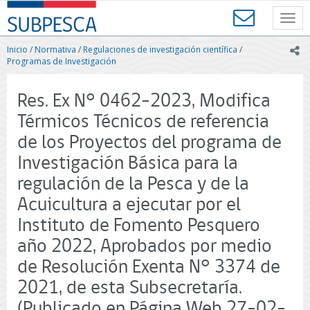
Contenido
SUBPESCA
principal
Toggl
-
navig
Subsecretaría
Inicio
/
Normativa
/
Regulaciones de investigación científica
/
ic
de
Programas de Investigación
Pesca
y
Res. Ex N° 0462-2023, Modifica
Acuicultura
-
Térmicos Técnicos de referencia
Gobierno
de los Proyectos del programa de
de
Chile
Investigación Básica para la
regulación de la Pesca y de la
Acuicultura a ejecutar por el
Instituto de Fomento Pesquero
año 2022, Aprobados por medio
de Resolución Exenta N° 3374 de
2021, de esta Subsecretaría.
(Publicado en Página Web 27-02-