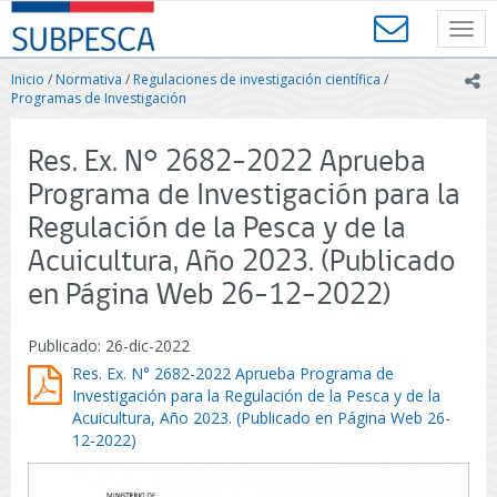
Contenido
SUBPESCA
principal
Toggl
-
navig
Subsecretaría
Inicio
/
Normativa
/
Regulaciones de investigación científica
/
ic
de
Programas de Investigación
Pesca
y
Res. Ex. N° 2682-2022 Aprueba
Acuicultura
-
Programa de Investigación para la
Gobierno
Regulación de la Pesca y de la
de
Chile
Acuicultura, Año 2023. (Publicado
en Página Web 26-12-2022)
Publicado: 26-dic-2022
Res. Ex. N° 2682-2022 Aprueba Programa de
Investigación para la Regulación de la Pesca y de la
Acuicultura, Año 2023. (Publicado en Página Web 26-
12-2022)