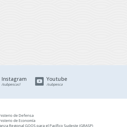
Instagram
Youtube
/subpescacl
/subpesca
nisterio de Defensa
nisterio de Economía
ianza Regional GOOS para el Pacífico Sudeste (GRASP
)