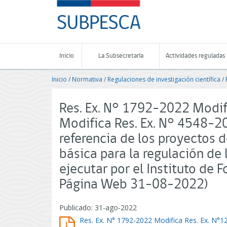
Contenido
SUBPESCA
principal
-
Subsecretaría
de
Pesca
Inicio
La Subsecretaría
Actividades reguladas
y
Acuicultura
Inicio
/
Normativa
/
Regulaciones de investigación científica
/
-
Gobierno
de
Res. Ex. N° 1792-2022 Modif
Chile
Modifica Res. Ex. N° 4548-2
referencia de los proyectos 
básica para la regulación de 
ejecutar por el Instituto de
Página Web 31-08-2022)
Publicado: 31-ago-2022
Res. Ex. N° 1792-2022 Modifica Res. Ex. N°