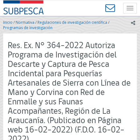
Contenido
SUBPESCA
principal
Toggl
-
navig
Subsecretaría
Inicio
/
Normativa
/
Regulaciones de investigación científica
/
ic
de
Programas de Investigación
Pesca
y
Res. Ex. N° 364-2022 Autoriza
Acuicultura
-
Programa de Investigación del
Gobierno
Descarte y Captura de Pesca
de
Chile
Incidental para Pesquerías
Artesanales de Sierra con Línea de
Mano y Corvina con Red de
Enmalle y sus Faunas
Acompañantes, Región de La
Araucanía. (Publicado en Página
web 16-02-2022) (F.D.O. 16-02-
2022)