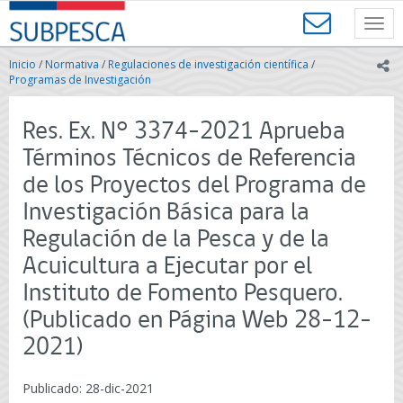
Contenido
SUBPESCA
principal
Toggl
-
navig
Subsecretaría
Inicio
/
Normativa
/
Regulaciones de investigación científica
/
ic
de
Programas de Investigación
Pesca
y
Res. Ex. N° 3374-2021 Aprueba
Acuicultura
-
Términos Técnicos de Referencia
Gobierno
de los Proyectos del Programa de
de
Chile
Investigación Básica para la
Regulación de la Pesca y de la
Acuicultura a Ejecutar por el
Instituto de Fomento Pesquero.
(Publicado en Página Web 28-12-
2021)
Publicado: 28-dic-2021