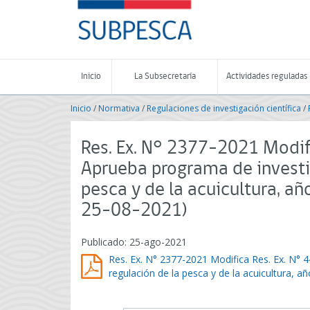
Contenido
SUBPESCA
principal
-
Subsecretaría
de
Pesca
Inicio
La Subsecretaría
Actividades reguladas
y
Acuicultura
Inicio
/
Normativa
/
Regulaciones de investigación científica
/
-
Gobierno
de
Res. Ex. N° 2377-2021 Modif
Chile
Aprueba programa de investig
pesca y de la acuicultura, a
25-08-2021)
Publicado: 25-ago-2021
Res. Ex. N° 2377-2021 Modifica Res. Ex. N° 
regulación de la pesca y de la acuicultura, 