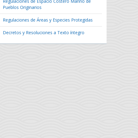
Regulaciones de Espacio Costero Marino de
Pueblos Originarios
Regulaciones de Áreas y Especies Protegidas
Decretos y Resoluciones a Texto íntegro