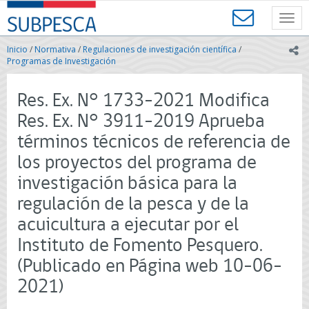
Contenido
SUBPESCA
principal
Toggl
-
navig
Subsecretaría
Inicio
/
Normativa
/
Regulaciones de investigación científica
/
ic
de
Programas de Investigación
Pesca
y
Res. Ex. N° 1733-2021 Modifica
Acuicultura
-
Res. Ex. N° 3911-2019 Aprueba
Gobierno
términos técnicos de referencia de
de
Chile
los proyectos del programa de
investigación básica para la
regulación de la pesca y de la
acuicultura a ejecutar por el
Instituto de Fomento Pesquero.
(Publicado en Página web 10-06-
2021)