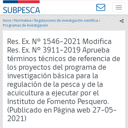
Contenido
SUBPESCA
principal
Toggl
-
navig
Subsecretaría
Inicio
/
Normativa
/
Regulaciones de investigación científica
/
ic
de
Programas de Investigación
Pesca
y
Res. Ex. N° 1546-2021 Modifica
Acuicultura
-
Res. Ex. N° 3911-2019 Aprueba
Gobierno
términos técnicos de referencia de
de
Chile
los proyectos del programa de
investigación básica para la
regulación de la pesca y de la
acuicultura a ejecutar por el
Instituto de Fomento Pesquero.
(Publicado en Página web 27-05-
2021)