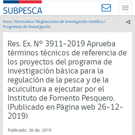
Contenido
SUBPESCA
principal
Toggl
-
navig
Subsecretaría
Inicio
/
Normativa
/
Regulaciones de investigación científica
/
ic
de
Programas de Investigación
Pesca
y
Res. Ex. N° 3911-2019 Aprueba
Acuicultura
-
términos técnicos de referencia de
Gobierno
los proyectos del programa de
de
Chile
investigación básica para la
regulación de la pesca y de la
acuicultura a ejecutar por el
Instituto de Fomento Pesquero.
(Publicado en Página web 26-12-
2019)
Publicado: 26-dic-2019