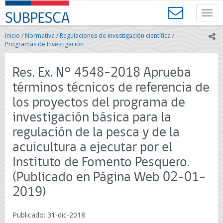
Contenido
SUBPESCA
principal
Toggl
-
navig
Subsecretaría
Inicio
/
Normativa
/
Regulaciones de investigación científica
/
ic
de
Programas de Investigación
Pesca
y
Res. Ex. N° 4548-2018 Aprueba
Acuicultura
-
términos técnicos de referencia de
Gobierno
los proyectos del programa de
de
Chile
investigación básica para la
regulación de la pesca y de la
acuicultura a ejecutar por el
Instituto de Fomento Pesquero.
(Publicado en Página Web 02-01-
2019)
Publicado: 31-dic-2018