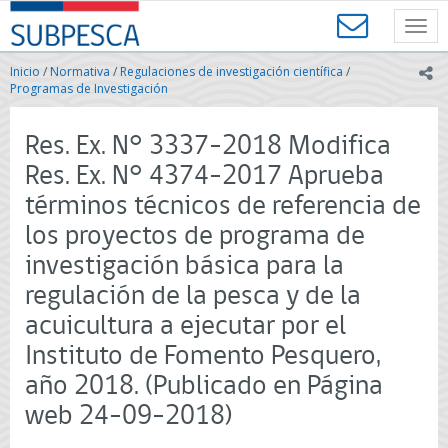
Contenido
SUBPESCA
principal
Toggl
-
navig
Subsecretaría
Inicio
/
Normativa
/
Regulaciones de investigación científica
/
ic
de
Programas de Investigación
Pesca
y
Res. Ex. N° 3337-2018 Modifica
Acuicultura
-
Res. Ex. N° 4374-2017 Aprueba
Gobierno
términos técnicos de referencia de
de
Chile
los proyectos de programa de
investigación básica para la
regulación de la pesca y de la
acuicultura a ejecutar por el
Instituto de Fomento Pesquero,
año 2018. (Publicado en Página
web 24-09-2018)