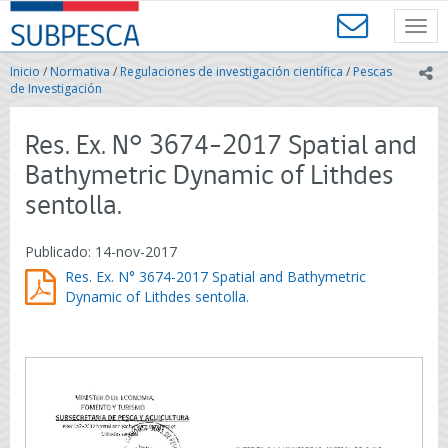
Contenido
SUBPESCA
principal
Toggl
-
navig
Subsecretaría
Inicio
/
Normativa
/
Regulaciones de investigación científica
/
Pescas
ic
de
de Investigación
Pesca
y
Res. Ex. N° 3674-2017 Spatial and
Acuicultura
-
Bathymetric Dynamic of Lithdes
Gobierno
sentolla.
de
Chile
Publicado: 14-nov-2017
Res. Ex. N° 3674-2017 Spatial and Bathymetric
Dynamic of Lithdes sentolla.