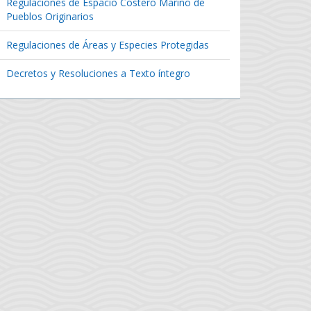
Regulaciones de Espacio Costero Marino de
Pueblos Originarios
Regulaciones de Áreas y Especies Protegidas
Decretos y Resoluciones a Texto íntegro