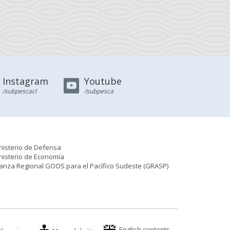
Instagram
Youtube
/subpescacl
/subpesca
nisterio de Defensa
nisterio de Economía
ianza Regional GOOS para el Pacífico Sudeste (GRASP
)
English contents