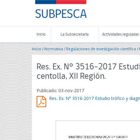
Contenido
SUBPESCA
principal
-
Subsecretaría
de
Pesca
Inicio
La Subsecretaría
Actividades reguladas
y
Acuicultura
Inicio
/
Normativa
/
Regulaciones de investigación científica
/
-
Gobierno
de
Res. Ex. N° 3516-2017 Estudi
Chile
centolla, XII Región.
Publicado: 03-nov-2017
Res. Ex. N° 3516-2017 Estudio trófico y diagnó