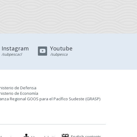
Instagram
Youtube
/subpescacl
/subpesca
nisterio de Defensa
nisterio de Economía
ianza Regional GOOS para el Pacífico Sudeste (GRASP
)
English contents