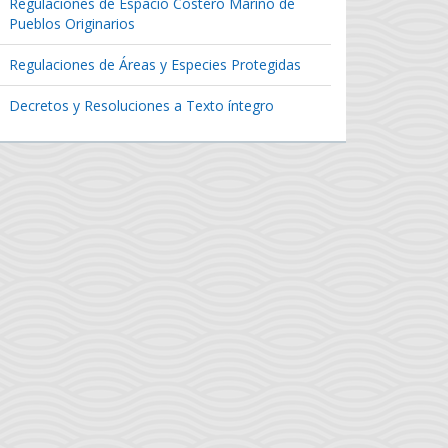
Regulaciones de Espacio Costero Marino de
Pueblos Originarios
Regulaciones de Áreas y Especies Protegidas
Decretos y Resoluciones a Texto íntegro