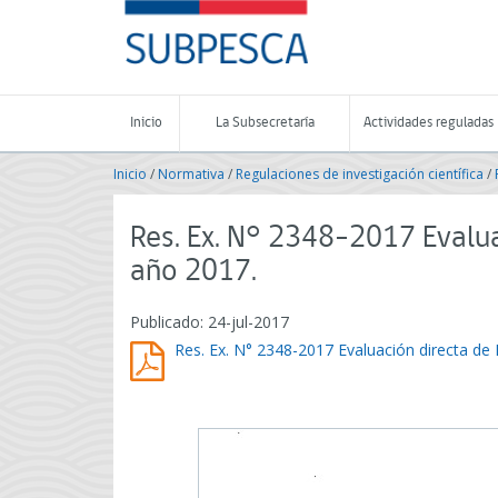
Contenido
SUBPESCA
principal
-
Subsecretaría
de
Pesca
Inicio
La Subsecretaría
Actividades reguladas
y
Acuicultura
Inicio
/
Normativa
/
Regulaciones de investigación científica
/
-
Gobierno
de
Res. Ex. N° 2348-2017 Evalu
Chile
año 2017.
Publicado: 24-jul-2017
Res. Ex. N° 2348-2017 Evaluación directa d