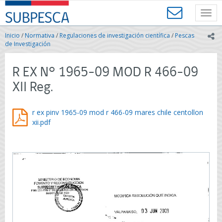
Contenido
SUBPESCA
principal
Toggl
-
navig
Subsecretaría
Inicio
/
Normativa
/
Regulaciones de investigación científica
/
Pescas
ic
de
de Investigación
Pesca
y
R EX N° 1965-09 MOD R 466-09
Acuicultura
-
XII Reg.
Gobierno
de
Chile
r ex pinv 1965-09 mod r 466-09 mares chile centollon
xii.pdf