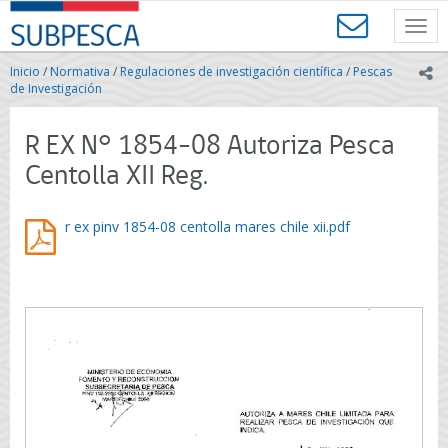
Contenido
SUBPESCA
principal
Toggl
-
navig
Subsecretaría
Inicio
/
Normativa
/
Regulaciones de investigación científica
/
Pescas
ic
de
de Investigación
Pesca
y
R EX N° 1854-08 Autoriza Pesca
Acuicultura
-
Centolla XII Reg.
Gobierno
de
Chile
r ex pinv 1854-08 centolla mares chile xii.pdf