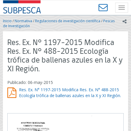
Contenido
SUBPESCA
principal
Toggl
-
navig
Subsecretaría
Inicio
/
Normativa
/
Regulaciones de investigación científica
/
Pescas
ic
de
de Investigación
Pesca
y
Res. Ex. N° 1197-2015 Modifica
Acuicultura
-
Res. Ex. N° 488-2015 Ecología
Gobierno
trófica de ballenas azules en la X y
de
Chile
XI Región.
Publicado: 06-may-2015
Res. Ex. N° 1197-2015 Modifica Res. Ex. N° 488-2015
Ecología trófica de ballenas azules en la X y XI Región.