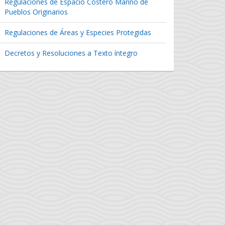
Regulaciones de Espacio Costero Marino de
Pueblos Originarios
Regulaciones de Áreas y Especies Protegidas
Decretos y Resoluciones a Texto íntegro