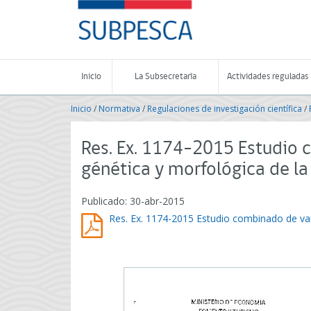
Contenido
SUBPESCA
principal
-
Subsecretaría
de
Pesca
Inicio
La Subsecretaría
Actividades reguladas
y
Acuicultura
Inicio
/
Normativa
/
Regulaciones de investigación científica
/
-
Gobierno
de
Res. Ex. 1174-2015 Estudio 
Chile
génética y morfológica de la 
Publicado: 30-abr-2015
Res. Ex. 1174-2015 Estudio combinado de vari