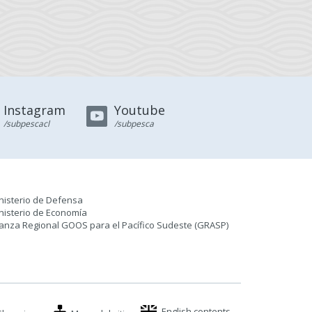
Instagram
Youtube
/subpescacl
/subpesca
nisterio de Defensa
nisterio de Economía
ianza Regional GOOS para el Pacífico Sudeste (GRASP
)
English contents