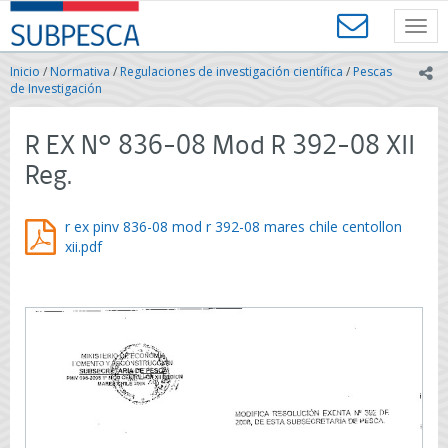
Contenido
SUBPESCA
principal
Toggl
-
navig
Subsecretaría
Inicio
/
Normativa
/
Regulaciones de investigación científica
/
Pescas
ic
de
de Investigación
Pesca
y
R EX N° 836-08 Mod R 392-08 XII
Acuicultura
-
Reg.
Gobierno
de
Chile
r ex pinv 836-08 mod r 392-08 mares chile centollon
xii.pdf