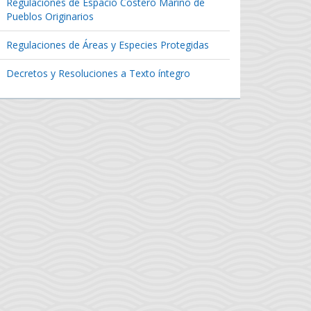
Regulaciones de Espacio Costero Marino de
Pueblos Originarios
Regulaciones de Áreas y Especies Protegidas
Decretos y Resoluciones a Texto íntegro