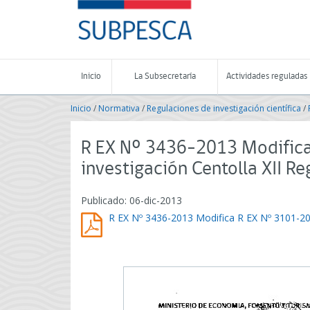
Contenido
SUBPESCA
principal
-
Subsecretaría
de
Pesca
Inicio
La Subsecretaría
Actividades reguladas
y
Acuicultura
Inicio
/
Normativa
/
Regulaciones de investigación científica
/
-
Gobierno
de
R EX Nº 3436-2013 Modifica
Chile
investigación Centolla XII Re
Publicado: 06-dic-2013
R EX Nº 3436-2013 Modifica R EX Nº 3101-201