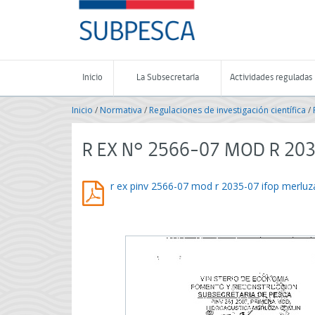
Contenido
SUBPESCA
principal
-
Subsecretaría
de
Pesca
Inicio
La Subsecretaría
Actividades reguladas
y
Acuicultura
Inicio
/
Normativa
/
Regulaciones de investigación científica
/
-
Gobierno
de
R EX N° 2566-07 MOD R 203
Chile
r ex pinv 2566-07 mod r 2035-07 ifop merluz