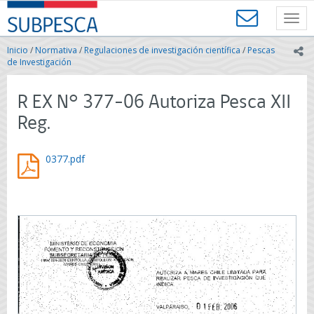
Contenido
SUBPESCA
principal
Toggl
-
navig
Subsecretaría
Inicio
/
Normativa
/
Regulaciones de investigación científica
/
Pescas
ic
de
de Investigación
Pesca
y
R EX N° 377-06 Autoriza Pesca XII
Acuicultura
-
Reg.
Gobierno
de
Chile
0377.pdf