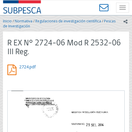
Contenido
SUBPESCA
principal
Toggl
-
navig
Subsecretaría
Inicio
/
Normativa
/
Regulaciones de investigación científica
/
Pescas
ic
de
de Investigación
Pesca
y
R EX N° 2724-06 Mod R 2532-06
Acuicultura
-
III Reg.
Gobierno
de
Chile
2724.pdf