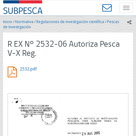
Contenido
SUBPESCA
principal
Toggl
-
navig
Subsecretaría
Inicio
/
Normativa
/
Regulaciones de investigación científica
/
Pescas
ic
de
de Investigación
Pesca
y
R EX N° 2532-06 Autoriza Pesca
Acuicultura
-
V-X Reg.
Gobierno
de
Chile
2532.pdf