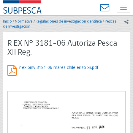
Contenido
SUBPESCA
principal
Toggl
-
navig
Subsecretaría
Inicio
/
Normativa
/
Regulaciones de investigación científica
/
Pescas
ic
de
de Investigación
Pesca
y
R EX N° 3181-06 Autoriza Pesca
Acuicultura
-
XII Reg.
Gobierno
de
Chile
r ex pinv 3181-06 mares chile erizo xii.pdf