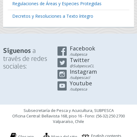
Regulaciones de Áreas y Especies Protegidas
Decretos y Resoluciones a Texto íntegro
Facebook
a
Síguenos
/subpesca
través de redes
Twitter
sociales:
@SubpescaCL
Instagram
/subpescacl
Youtube
/subpesca
Subsecretaría de Pesca y Acuicultura, SUBPESCA
Oficina Central: Bellavista 168, piso 16 - Fono: (56-32) 250 2700
Valparaíso, Chile
English contents
Glosario
Mapa del sitio