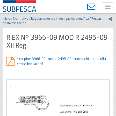
Contenido
SUBPESCA
principal
Toggl
-
navig
Subsecretaría
Inicio
/
Normativa
/
Regulaciones de investigación científica
/
Pescas
ic
de
de Investigación
Pesca
y
R EX N° 3966-09 MOD R 2495-09
Acuicultura
-
XII Reg.
Gobierno
de
Chile
r ex pinv 3966-09 mod r 2495-09 mares chile centolla
centollon xii.pdf