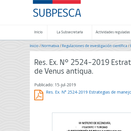
Contenido
SUBPESCA
principal
-
Subsecretaría
de
Pesca
Inicio
La Subsecretaría
Actividades reguladas
y
Acuicultura
Inicio
/
Normativa
/
Regulaciones de investigación científica
/
-
Gobierno
de
Res. Ex. N° 2524-2019 Estra
Chile
de Venus antiqua.
Publicado: 15-jul-2019
Res. Ex. N° 2524-2019 Estrategias de manejo