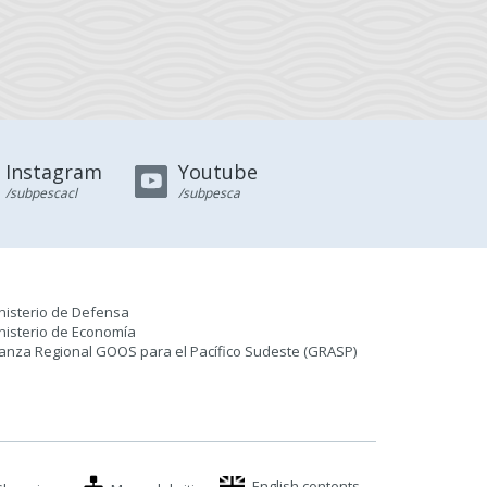
Instagram
Youtube
/subpescacl
/subpesca
nisterio de Defensa
nisterio de Economía
ianza Regional GOOS para el Pacífico Sudeste (GRASP
)
English contents