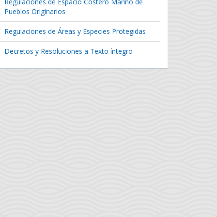
Regulaciones de Espacio Costero Marino de
Pueblos Originarios
Regulaciones de Áreas y Especies Protegidas
Decretos y Resoluciones a Texto íntegro