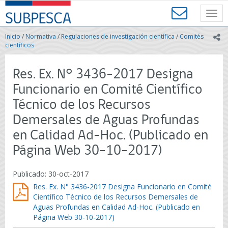
Contenido
SUBPESCA
principal
Toggl
-
navig
Subsecretaría
Inicio
/
Normativa
/
Regulaciones de investigación científica
/
Comités
ic
de
científicos
Pesca
y
Res. Ex. N° 3436-2017 Designa
Acuicultura
-
Funcionario en Comité Científico
Gobierno
Técnico de los Recursos
de
Chile
Demersales de Aguas Profundas
en Calidad Ad-Hoc. (Publicado en
Página Web 30-10-2017)
Publicado: 30-oct-2017
Res. Ex. N° 3436-2017 Designa Funcionario en Comité
Científico Técnico de los Recursos Demersales de
Aguas Profundas en Calidad Ad-Hoc. (Publicado en
Página Web 30-10-2017)