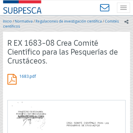
Contenido
SUBPESCA
principal
Toggl
-
navig
Subsecretaría
Inicio
/
Normativa
/
Regulaciones de investigación científica
/
Comités
ic
de
científicos
Pesca
y
R EX 1683-08 Crea Comité
Acuicultura
-
Científico para las Pesquerías de
Gobierno
Crustáceos.
de
Chile
1683.pdf