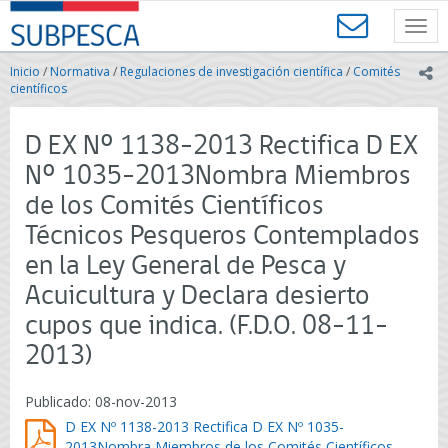
Contenido
SUBPESCA
principal
Toggl
-
navig
Subsecretaría
Inicio
/
Normativa
/
Regulaciones de investigación científica
/
Comités
ic
de
científicos
Pesca
y
D EX Nº 1138-2013 Rectifica D EX
Acuicultura
-
Nº 1035-2013Nombra Miembros
Gobierno
de los Comités Científicos
de
Chile
Técnicos Pesqueros Contemplados
en la Ley General de Pesca y
Acuicultura y Declara desierto
cupos que indica. (F.D.O. 08-11-
2013)
Publicado: 08-nov-2013
D EX Nº 1138-2013 Rectifica D EX Nº 1035-
2013Nombra Miembros de los Comités Científicos