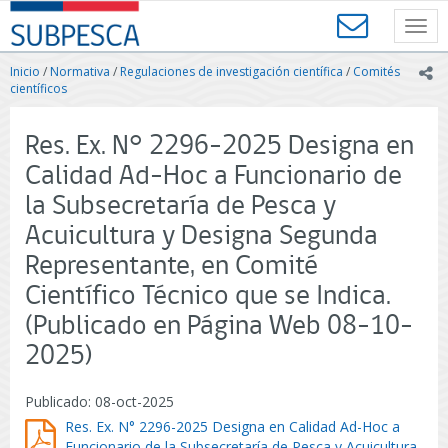
Contenido
SUBPESCA
principal
Toggl
-
navig
Subsecretaría
Inicio
/
Normativa
/
Regulaciones de investigación científica
/
Comités
ic
de
científicos
Pesca
y
Res. Ex. N° 2296-2025 Designa en
Acuicultura
-
Calidad Ad-Hoc a Funcionario de
Gobierno
la Subsecretaría de Pesca y
de
Chile
Acuicultura y Designa Segunda
Representante, en Comité
Científico Técnico que se Indica.
(Publicado en Página Web 08-10-
2025)
Publicado: 08-oct-2025
Res. Ex. N° 2296-2025 Designa en Calidad Ad-Hoc a
Funcionario de la Subsecretaría de Pesca y Acuicultura