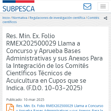
Contenido
SUBPESCA
principal
Toggl
-
navig
Subsecretaría
Inicio
/
Normativa
/
Regulaciones de investigación científica
/
Comités
ic
de
científicos
Pesca
y
Res. Min. Ex. Folio
Acuicultura
-
RMEX202500029 Llama a
Gobierno
Concurso y Aprueba Bases
de
Chile
Administrativas y sus Anexos Para
la Integración de los Comités
Científicos Técnicos de
Acuicultura en Cupos que se
Indica. (F.D.O. 10-03-2025)
Publicado: 10-mar-2025
Res. Min. Ex. Folio RMEX202500029 Llama a Concurso
y Aprueba Bases Administrativas y sus Anexos Para la