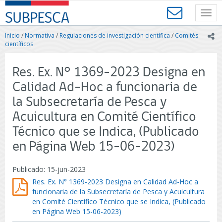
Contenido
SUBPESCA
principal
Toggl
-
navig
Subsecretaría
Inicio
/
Normativa
/
Regulaciones de investigación científica
/
Comités
ic
de
científicos
Pesca
y
Res. Ex. N° 1369-2023 Designa en
Acuicultura
-
Calidad Ad-Hoc a funcionaria de
Gobierno
la Subsecretaría de Pesca y
de
Chile
Acuicultura en Comité Científico
Técnico que se Indica, (Publicado
en Página Web 15-06-2023)
Publicado: 15-jun-2023
Res. Ex. N° 1369-2023 Designa en Calidad Ad-Hoc a
funcionaria de la Subsecretaría de Pesca y Acuicultura
en Comité Científico Técnico que se Indica, (Publicado
en Página Web 15-06-2023)