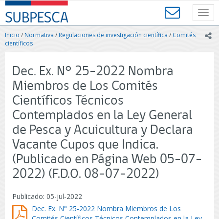
Contenido
SUBPESCA
principal
Toggl
-
navig
Subsecretaría
Inicio
/
Normativa
/
Regulaciones de investigación científica
/
Comités
ic
de
científicos
Pesca
y
Dec. Ex. N° 25-2022 Nombra
Acuicultura
-
Miembros de Los Comités
Gobierno
Científicos Técnicos
de
Chile
Contemplados en la Ley General
de Pesca y Acuicultura y Declara
Vacante Cupos que Indica.
(Publicado en Página Web 05-07-
2022) (F.D.O. 08-07-2022)
Publicado: 05-jul-2022
Dec. Ex. N° 25-2022 Nombra Miembros de Los
Comités Científicos Técnicos Contemplados en la Ley