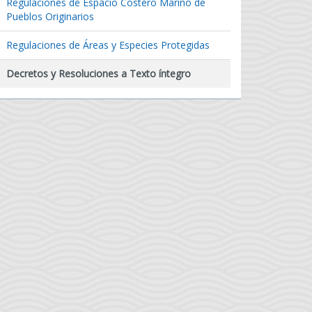
Regulaciones de Espacio Costero Marino de
Pueblos Originarios
Regulaciones de Áreas y Especies Protegidas
Decretos y Resoluciones a Texto íntegro