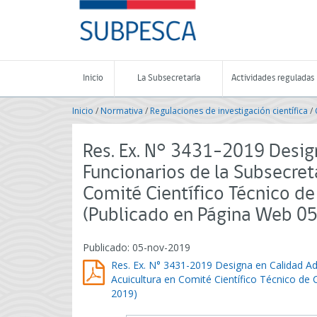
Contenido
SUBPESCA
principal
-
Subsecretaría
de
Pesca
Inicio
La Subsecretaría
Actividades reguladas
y
Acuicultura
Inicio
/
Normativa
/
Regulaciones de investigación científica
/
-
Gobierno
de
Res. Ex. N° 3431-2019 Desig
Chile
Funcionarios de la Subsecret
Comité Científico Técnico d
(Publicado en Página Web 0
Publicado: 05-nov-2019
Res. Ex. N° 3431-2019 Designa en Calidad Ad
Acuicultura en Comité Científico Técnico de
2019)