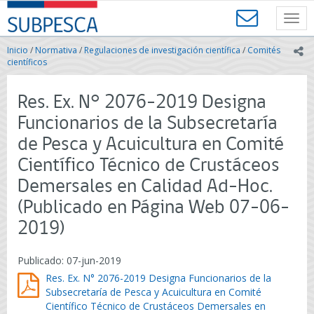
Contenido
SUBPESCA
principal
Toggl
-
navig
Subsecretaría
Inicio
/
Normativa
/
Regulaciones de investigación científica
/
Comités
ic
de
científicos
Pesca
y
Res. Ex. N° 2076-2019 Designa
Acuicultura
-
Funcionarios de la Subsecretaría
Gobierno
de Pesca y Acuicultura en Comité
de
Chile
Científico Técnico de Crustáceos
Demersales en Calidad Ad-Hoc.
(Publicado en Página Web 07-06-
2019)
Publicado: 07-jun-2019
Res. Ex. N° 2076-2019 Designa Funcionarios de la
Subsecretaría de Pesca y Acuicultura en Comité
Científico Técnico de Crustáceos Demersales en