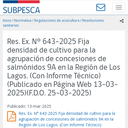
Contenido
SUBPESCA
principal
Toggl
-
navig
Subsecretaría
Inicio
/
Normativa
/
Regulaciones de acuicultura
/
Resoluciones
ic
de
sanitarias
Pesca
y
Res. Ex. N° 643-2025 Fija
Acuicultura
-
densidad de cultivo para la
Gobierno
agrupación de concesiones de
de
Chile
salmónidos 9A en la Región de Los
Lagos. (Con Informe Técnico)
(Publicado en Página Web 13-03-
2025)(F.D.O. 25-03-2025)
Publicado: 13-mar-2025
Res. Ex. N° 643-2025 Fija densidad de cultivo para la
agrupación de concesiones de salmónidos 9A en la
Región de Los Lagos. (Con Informe Técnico)