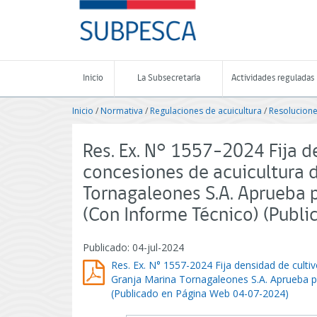
Contenido
SUBPESCA
principal
-
Subsecretaría
de
Pesca
Inicio
La Subsecretaría
Actividades reguladas
y
Acuicultura
Inicio
/
Normativa
/
Regulaciones de acuicultura
/
Resolucione
-
Gobierno
de
Res. Ex. N° 1557-2024 Fija d
Chile
concesiones de acuicultura d
Tornagaleones S.A. Aprueba 
(Con Informe Técnico) (Publ
Publicado: 04-jul-2024
Res. Ex. N° 1557-2024 Fija densidad de cultiv
Granja Marina Tornagaleones S.A. Aprueba p
(Publicado en Página Web 04-07-2024)