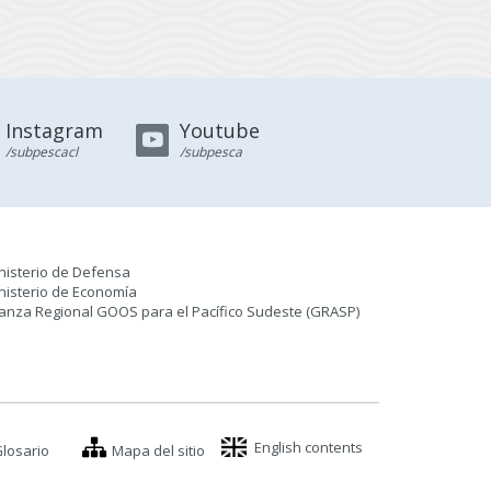
Instagram
Youtube
/subpescacl
/subpesca
nisterio de Defensa
nisterio de Economía
ianza Regional GOOS para el Pacífico Sudeste (GRASP
)
English contents
losario
Mapa del sitio