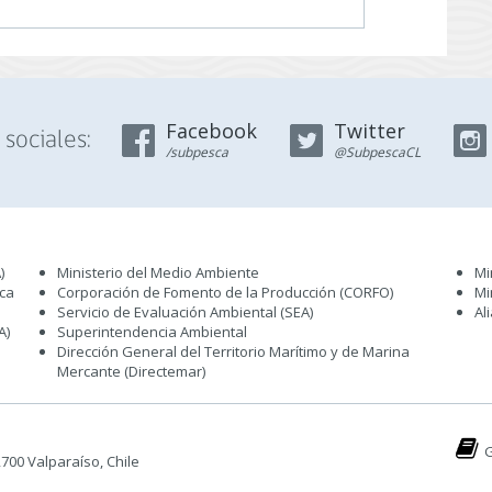
Facebook
Twitter
sociales:
/subpesca
@SubpescaCL
)
Ministerio del Medio Ambiente
Mi
sca
Corporación de Fomento de la Producción (CORFO)
Mi
Servicio de Evaluación Ambiental (SEA
)
Al
A)
Superintendencia Ambiental
Dirección General del Territorio Marítimo y de Marina
Mercante (Directemar
)
G
 2700 Valparaíso, Chile