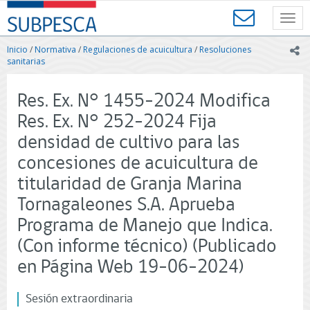
Contenido
SUBPESCA
principal
Toggl
-
navig
Subsecretaría
Inicio
/
Normativa
/
Regulaciones de acuicultura
/
Resoluciones
ic
de
sanitarias
Pesca
y
Res. Ex. N° 1455-2024 Modifica
Acuicultura
-
Res. Ex. N° 252-2024 Fija
Gobierno
densidad de cultivo para las
de
Chile
concesiones de acuicultura de
titularidad de Granja Marina
Tornagaleones S.A. Aprueba
Programa de Manejo que Indica.
(Con informe técnico) (Publicado
en Página Web 19-06-2024)
Sesión extraordinaria