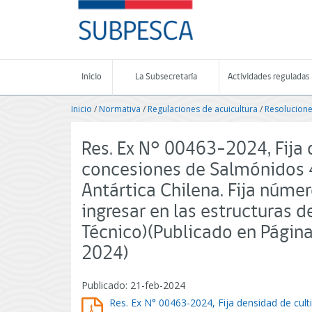
Contenido
SUBPESCA
principal
-
Subsecretaría
de
Pesca
Inicio
La Subsecretaría
Actividades reguladas
y
Acuicultura
Inicio
/
Normativa
/
Regulaciones de acuicultura
/
Resolucione
-
Gobierno
de
Res. Ex N° 00463-2024, Fija 
Chile
concesiones de Salmónidos 4
Antártica Chilena. Fija núm
ingresar en las estructuras d
Técnico)(Publicado en Págin
2024)
Publicado: 21-feb-2024
Res. Ex N° 00463-2024, Fija densidad de cul