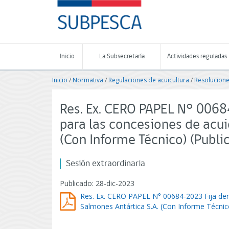
Contenido
SUBPESCA
principal
-
Subsecretaría
de
Pesca
Inicio
La Subsecretaría
Actividades reguladas
y
Acuicultura
Inicio
/
Normativa
/
Regulaciones de acuicultura
/
Resolucione
-
Gobierno
de
Res. Ex. CERO PAPEL N° 0068
Chile
para las concesiones de acui
(Con Informe Técnico) (Publ
Sesión extraordinaria
Publicado: 28-dic-2023
Res. Ex. CERO PAPEL N° 00684-2023 Fija dens
Salmones Antártica S.A. (Con Informe Técni