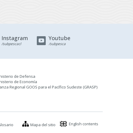
Instagram
Youtube
/subpescacl
/subpesca
nisterio de Defensa
nisterio de Economía
ianza Regional GOOS para el Pacífico Sudeste (GRASP
)
English contents
losario
Mapa del sitio