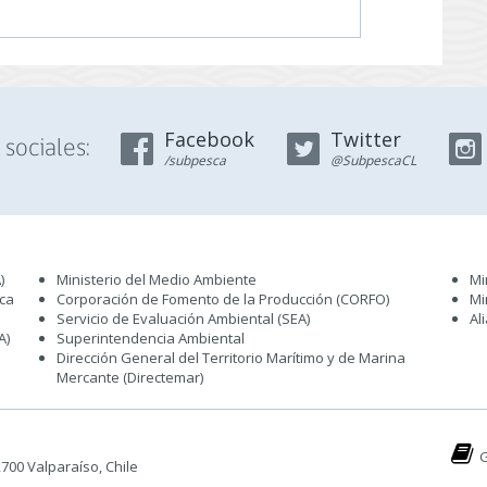
Facebook
Twitter
sociales:
/subpesca
@SubpescaCL
)
Ministerio del Medio Ambiente
Mi
sca
Corporación de Fomento de la Producción (CORFO)
Mi
Servicio de Evaluación Ambiental (SEA
)
Al
A)
Superintendencia Ambiental
Dirección General del Territorio Marítimo y de Marina
Mercante (Directemar
)
G
 2700 Valparaíso, Chile